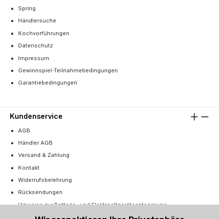
Spring
Händlersuche
Kochvorführungen
Datenschutz
Impressum
Gewinnspiel-Teilnahmebedingungen
Garantiebedingungen
Kundenservice
AGB
Händler AGB
Versand & Zahlung
Kontakt
Widerrufsbelehrung
Rücksendungen
Hinweise zur Batterie- und Elektroaltgeräteentsorgung
Cookie-Einstellungen