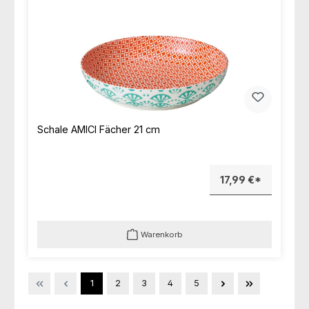
Schale AMICI Fächer 21 cm
17,99 €*
Warenkorb
Seite
Seite
Seite
Seite
Seite
1
2
3
4
5