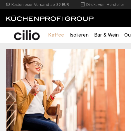
Kostenloser Versand ab 39 EUR
Direkt vom Hersteller
m Hauptinhalt springen
Zur Suche springen
Zur Hauptnavigation springen
Kaffee
Isolieren
Bar & Wein
Ou