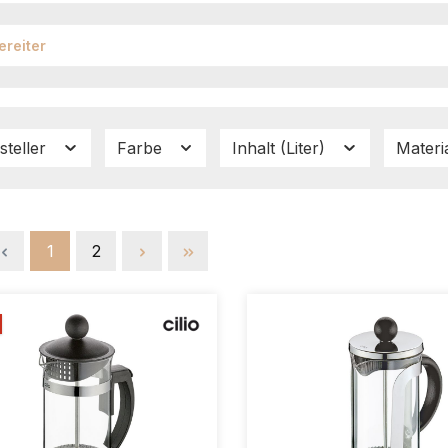
ereiter
steller
Farbe
Inhalt (Liter)
Materi
Seite
Seite
1
2