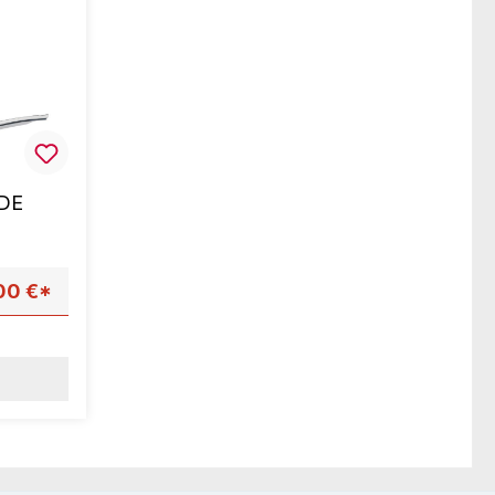
ADE
00 €*