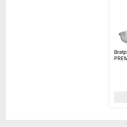
Brat
PREM