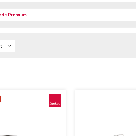
ade Premium
is