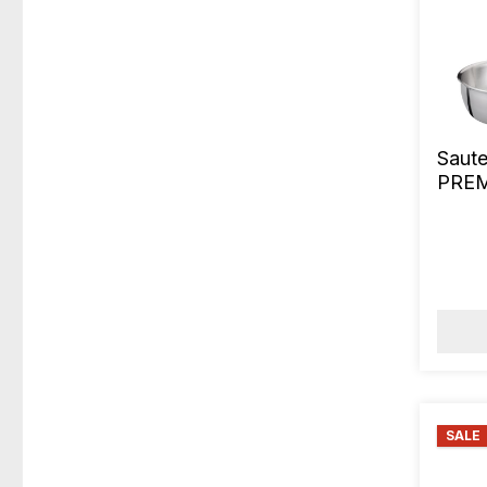
Saut
PREM
SALE