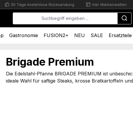
30 Tage kostenlose Rücksendung
Vier Markenwelten
op
Gastronomie
FUSION2+
NEU
SALE
Ersatzteile
Brigade Premium
Die Edelstahl-Pfanne BRIGADE PREMIUM ist unbeschichte
ideale Wahl für saftige Steaks, krosse Bratkartoffeln u