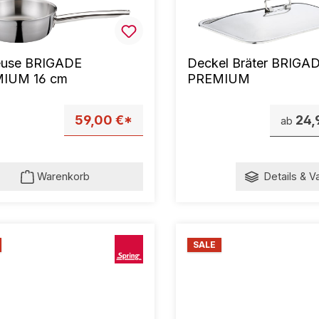
euse BRIGADE
Deckel Bräter BRIGA
IUM 16 cm
PREMIUM
59,00 €*
24,
ab
Warenkorb
Details & V
SALE