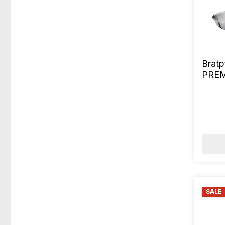
Brat
PREM
SALE