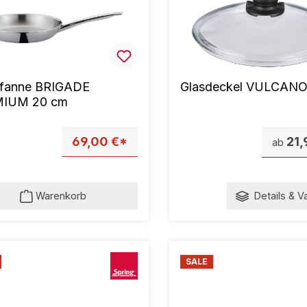
pfanne BRIGADE
Glasdeckel VULCAN
IUM 20 cm
69,00 €*
21,
ab
Warenkorb
Details & V
SALE