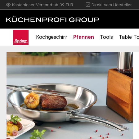
Kostenloser Versand ab 39 EUR
Direkt vom Hersteller
m Hauptinhalt springen
Zur Suche springen
Zur Hauptnavigation springen
Kochgeschirr
Pfannen
Tools
Table T