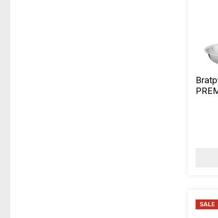
Brat
PREM
SALE