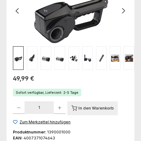
Regulärer Preis:
49,99 €
Sofort verfügbar, Lieferzeit: 2-5 Tage
Produkt Anzahl: Gib den gewünschten Wert ein oder benutze die Schaltfl
In den Warenkorb
Zum Merkzettel hinzufügen
Produktnummer:
1390001000
EAN:
4007371074643