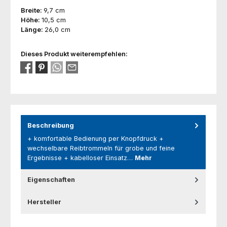
Breite:
9,7 cm
Höhe:
10,5 cm
Länge:
26,0 cm
Dieses Produkt weiterempfehlen:
Beschreibung
+ komfortable Bedienung per Knopfdruck +
wechselbare Reibtrommeln für grobe und feine
Ergebnisse + kabelloser Einsatz…
Mehr
Eigenschaften
Hersteller