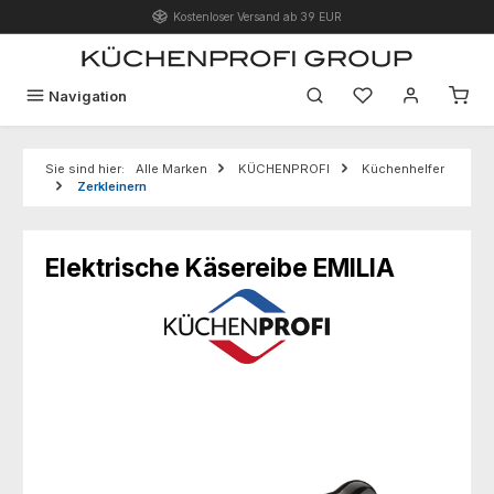
Kostenloser Versand ab 39 EUR
Zum Hauptinhalt springen
Du hast 0 Produk
Navigation
Sie sind hier:
Alle Marken
KÜCHENPROFI
Küchenhelfer
Zerkleinern
Elektrische Käsereibe EMILIA
Bildergalerie überspringen