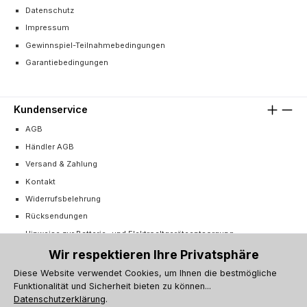
Datenschutz
Impressum
Gewinnspiel-Teilnahmebedingungen
Garantiebedingungen
Kundenservice
AGB
Händler AGB
Versand & Zahlung
Kontakt
Widerrufsbelehrung
Rücksendungen
Hinweise zur Batterie- und Elektroaltgeräteentsorgung
Cookie-Einstellungen
Wir respektieren Ihre Privatsphäre
Vertrag widerrufen
Diese Website verwendet Cookies, um Ihnen die bestmögliche
Funktionalität und Sicherheit bieten zu können...
Barrierefreiheitserklärung
Datenschutzerklärung
.