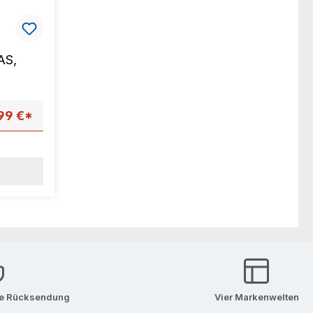
AS,
99 €*
se Rücksendung
Vier Markenwelten