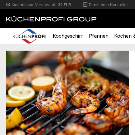
Kostenloser Versand ab 39 EUR
Direkt vom Hersteller
m Hauptinhalt springen
Zur Suche springen
Zur Hauptnavigation springen
Kochgeschirr
Pfannen
Kochen &