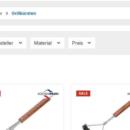
ör
Grillbürsten
steller
Material
Preis
SALE