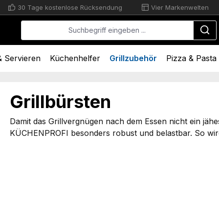
30 Tage kostenlose Rücksendung
Vier Markenwelten
 Servieren
Küchenhelfer
Grillzubehör
Pizza & Pasta
Grillbürsten
Damit das Grillvergnügen nach dem Essen nicht ein jähes
KÜCHENPROFI besonders robust und belastbar. So wird a