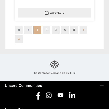
Warenkorb
Seite
Seite
Seite
Seite
Seite
1
2
3
4
5
Kostenloser Versand ab 39 EUR
Unsere Communities
Facebook
Instagram
YouTube
LinkedIn