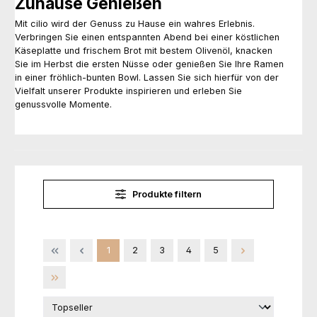
Zuhause Genießen
Mit cilio wird der Genuss zu Hause ein wahres Erlebnis.
Verbringen Sie einen entspannten Abend bei einer köstlichen
Käseplatte und frischem Brot mit bestem Olivenöl, knacken
Sie im Herbst die ersten Nüsse oder genießen Sie Ihre Ramen
in einer fröhlich-bunten Bowl. Lassen Sie sich hierfür von der
Vielfalt unserer Produkte inspirieren und erleben Sie
genussvolle Momente.
Produkte filtern
Seite
Seite
Seite
Seite
Seite
1
2
3
4
5