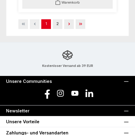
Warenkorb
Seite
Seite
1
2
Kostenloser Versand ab 39 EUR
Unsere Communities
Facebook
Instagram
YouTube
LinkedIn
Newsletter
Unsere Vorteile
Zahlungs- und Versandarten