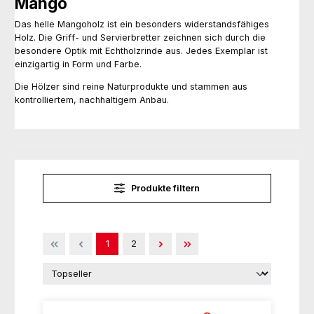
Mango
Das helle Mangoholz ist ein besonders widerstandsfähiges
Holz. Die Griff- und Servierbretter zeichnen sich durch die
besondere Optik mit Echtholzrinde aus. Jedes Exemplar ist
einzigartig in Form und Farbe.
Die Hölzer sind reine Naturprodukte und stammen aus
kontrolliertem, nachhaltigem Anbau.
Produkte filtern
Seite
Seite
1
2