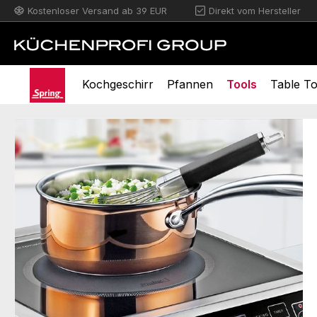
Kostenloser Versand ab 39 EUR
Direkt vom Hersteller
m Hauptinhalt springen
Zur Suche springen
Zur Hauptnavigation springen
Kochgeschirr
Pfannen
Tools
Table T