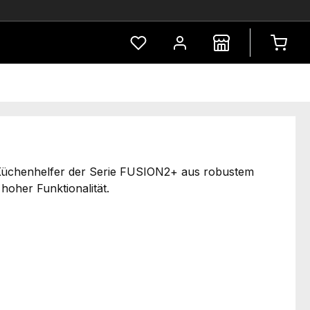
Du hast 0 Produkte auf dem Merkze
 Küchenhelfer der Serie FUSION2+ aus robustem
hoher Funktionalität.