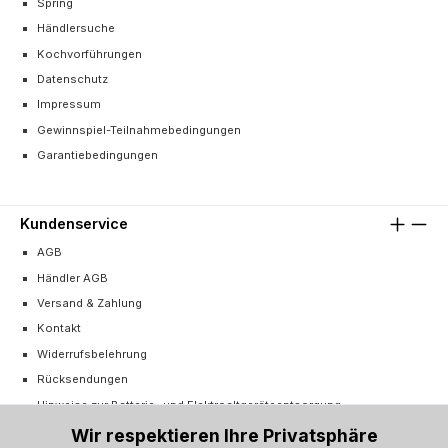
Spring
Händlersuche
Kochvorführungen
Datenschutz
Impressum
Gewinnspiel-Teilnahmebedingungen
Garantiebedingungen
Kundenservice
AGB
Händler AGB
Versand & Zahlung
Kontakt
Widerrufsbelehrung
Rücksendungen
Hinweise zur Batterie- und Elektroaltgeräteentsorgung
Cookie-Einstellungen
Wir respektieren Ihre Privatsphäre