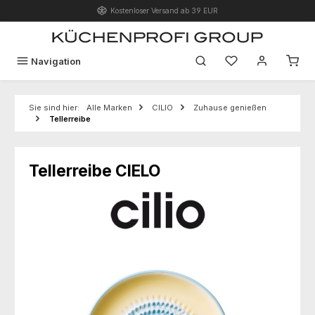
Kostenloser Versand ab 39 EUR
Zum Hauptinhalt springen
Du hast 0 Produk
Navigation
Sie sind hier:
Alle Marken
CILIO
Zuhause genießen
Tellerreibe
Tellerreibe CIELO
Bildergalerie überspringen