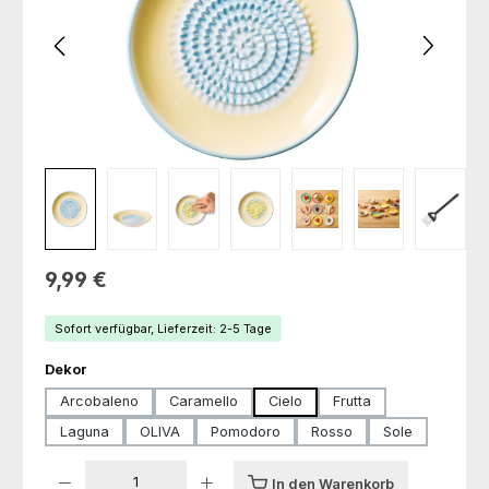
Regulärer Preis:
9,99 €
Sofort verfügbar, Lieferzeit: 2-5 Tage
auswählen
Dekor
Arcobaleno
Caramello
Cielo
Frutta
Laguna
OLIVA
Pomodoro
Rosso
Sole
Produkt Anzahl: Gib den gewünschten Wert ein oder benutze die Schaltfl
In den Warenkorb