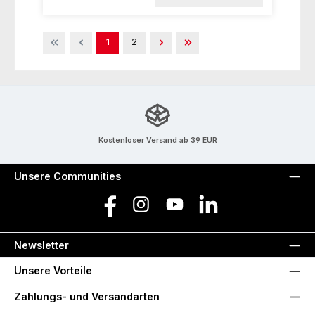
Seite
Seite
1
2
Kostenloser Versand ab 39 EUR
Unsere Communities
Facebook
Instagram
YouTube
LinkedIn
Newsletter
Unsere Vorteile
Zahlungs- und Versandarten