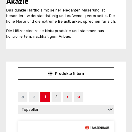
Akazie
Das dunkle Hartholz mit seiner eleganten Maserung ist
besonders widerstandsfähig und aufwendig verarbeitet. Die
hohe Härte und die extreme Belastbarkeit sprechen für sich.
Die Hölzer sind reine Naturprodukte und stammen aus
kontrolliertem, nachhaltigem Anbau.
Produkte filtern
Seite
Seite
1
2