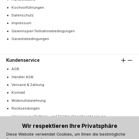
Kochvorführungen
Datenschutz
Impressum
Gewinnspiel-Teilnahmebedingungen
Garantiebedingungen
Kundenservice
AGB
Händler AGB
Versand & Zahlung
Kontakt
Widerrufsbelehrung
Rücksendungen
Hinweise zur Batterie- und Elektroaltgeräteentsorgung
Cookie-Einstellungen
Wir respektieren Ihre Privatsphäre
Vertrag widerrufen
Diese Website verwendet Cookies, um Ihnen die bestmögliche