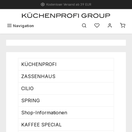
Kostenloser Versand ab 39 EUR
Zum Hauptinhalt springen
Du hast 0 Produk
Navigation
KÜCHENPROFI
ZASSENHAUS
CILIO
SPRING
Shop-Informationen
KAFFEE SPECIAL