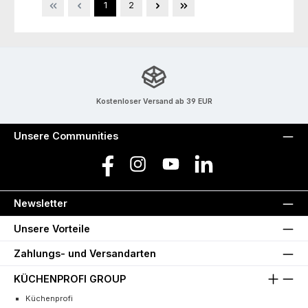
Seite
Seite
1
2
Kostenloser Versand ab 39 EUR
Unsere Communities
Facebook
Instagram
YouTube
LinkedIn
Newsletter
Unsere Vorteile
Zahlungs- und Versandarten
KÜCHENPROFI GROUP
Küchenprofi