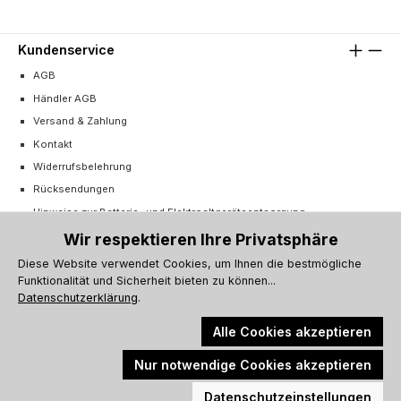
Kundenservice
AGB
Händler AGB
Versand & Zahlung
Kontakt
Widerrufsbelehrung
Rücksendungen
Hinweise zur Batterie- und Elektroaltgeräteentsorgung
Cookie-Einstellungen
Wir respektieren Ihre Privatsphäre
Vertrag widerrufen
Diese Website verwendet Cookies, um Ihnen die bestmögliche
Funktionalität und Sicherheit bieten zu können...
Barrierefreiheitserklärung
Datenschutzerklärung
.
Alle Cookies akzeptieren
Nur notwendige Cookies akzeptieren
Alle Preise inkl. gesetzl. Mehrwertsteuer zzgl.
Versandkosten
und ggf.
Werkzeugleiste anzeigen
Nachnahmegebühren, wenn nicht anders angegeben.
Datenschutzeinstellungen