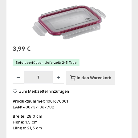
Regulärer Preis:
3,99 €
Sofort verfügbar, Lieferzeit: 2-5 Tage
Produkt Anzahl: Gib den gewünschten Wert ein oder benutze die Schaltfl
In den Warenkorb
Zum Merkzettel hinzufügen
Produktnummer:
1001670001
EAN:
4007371067782
Breite:
28,0 cm
Höhe:
1,5 cm
Länge:
21,5 cm