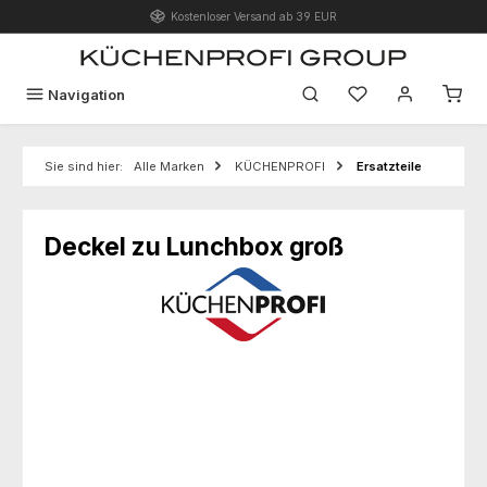
Kostenloser Versand ab 39 EUR
Zum Hauptinhalt springen
Du hast 0 Produk
Navigation
Sie sind hier:
Alle Marken
KÜCHENPROFI
Ersatzteile
Deckel zu Lunchbox groß
Bildergalerie überspringen