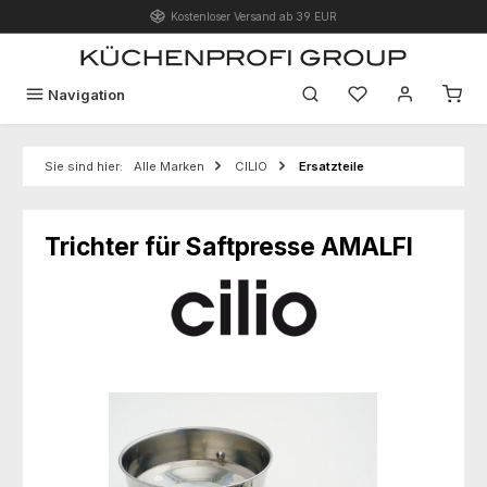
Kostenloser Versand ab 39 EUR
Zum Hauptinhalt springen
Du hast 0 Produk
Navigation
Sie sind hier:
Alle Marken
CILIO
Ersatzteile
Trichter für Saftpresse AMALFI
Bildergalerie überspringen