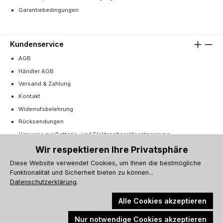
Garantiebedingungen
Kundenservice
AGB
Händler AGB
Versand & Zahlung
Kontakt
Widerrufsbelehrung
Rücksendungen
Hinweise zur Batterie- und Elektroaltgeräteentsorgung
Cookie-Einstellungen
Wir respektieren Ihre Privatsphäre
Vertrag widerrufen
Diese Website verwendet Cookies, um Ihnen die bestmögliche
Funktionalität und Sicherheit bieten zu können...
Barrierefreiheitserklärung
Datenschutzerklärung
.
Alle Cookies akzeptieren
Nur notwendige Cookies akzeptieren