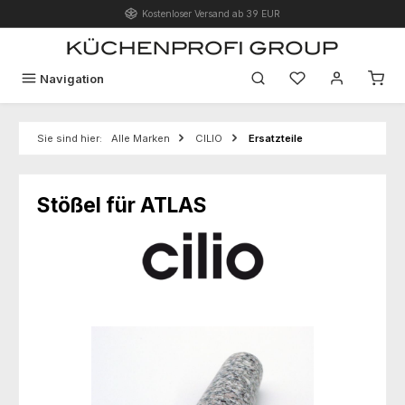
Kostenloser Versand ab 39 EUR
Zum Hauptinhalt springen
Du hast 0 Produk
Navigation
Sie sind hier:
Alle Marken
CILIO
Ersatzteile
Stößel für ATLAS
Bildergalerie überspringen