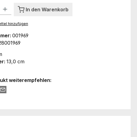
l: Gib den gewünschten Wert ein oder benutze die Schaltflächen um
In den Warenkorb
ttel hinzufügen
mmer:
001969
28001969
m
er:
13,0 cm
ukt weiterempfehlen: