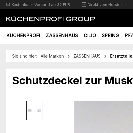
Kostenloser Versand ab 39 EUR
Direkt vom Hersteller
m Hauptinhalt springen
Zur Suche springen
Zur Hauptnavigation springen
KÜCHENPROFI
ZASSENHAUS
CILIO
SPRING
PF
Sie sind hier:
Alle Marken
ZASSENHAUS
Ersatzteile
Schutzdeckel zur Mu
Bildergalerie überspringen