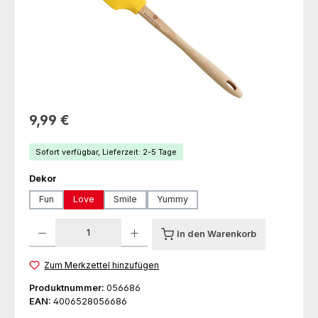
Regulärer Preis:
9,99 €
Sofort verfügbar, Lieferzeit: 2-5 Tage
auswählen
Dekor
Fun
Love
Smile
Yummy
Produkt Anzahl: Gib den gewünschten Wert ein oder benutze die Schaltfl
In den Warenkorb
Zum Merkzettel hinzufügen
Produktnummer:
056686
EAN:
4006528056686