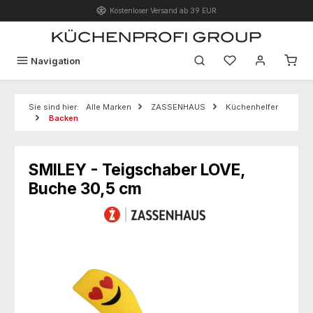
Kostenloser Versand ab 39 EUR
Zum Hauptinhalt springen
Du hast 0 Produk
Navigation
Sie sind hier:
Alle Marken
ZASSENHAUS
Küchenhelfer
Backen
SMILEY - Teigschaber LOVE,
Buche 30,5 cm
Bildergalerie überspringen