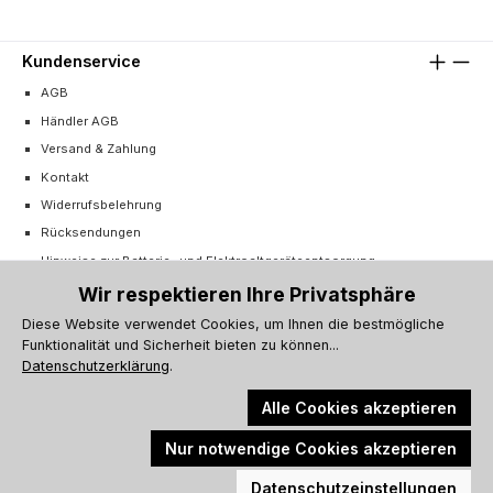
Kundenservice
AGB
Händler AGB
Versand & Zahlung
Kontakt
Widerrufsbelehrung
Rücksendungen
Hinweise zur Batterie- und Elektroaltgeräteentsorgung
Cookie-Einstellungen
Wir respektieren Ihre Privatsphäre
Vertrag widerrufen
Diese Website verwendet Cookies, um Ihnen die bestmögliche
Funktionalität und Sicherheit bieten zu können...
Barrierefreiheitserklärung
Datenschutzerklärung
.
Alle Cookies akzeptieren
Nur notwendige Cookies akzeptieren
Alle Preise inkl. gesetzl. Mehrwertsteuer zzgl.
Versandkosten
und ggf.
Werkzeugleiste anzeigen
Nachnahmegebühren, wenn nicht anders angegeben.
Datenschutzeinstellungen