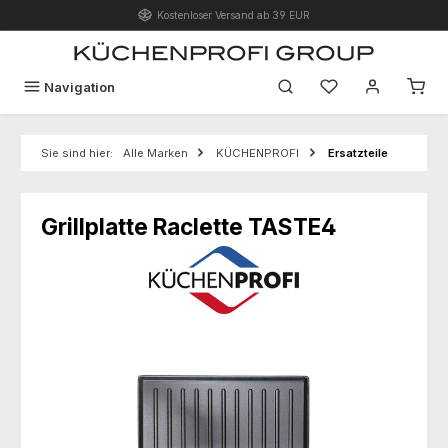
Kostenloser Versand ab 39 EUR
Zum Hauptinhalt springen
Du hast 0 Produk
Navigation
Sie sind hier:
Alle Marken
KÜCHENPROFI
Ersatzteile
Grillplatte Raclette TASTE4
Bildergalerie überspringen