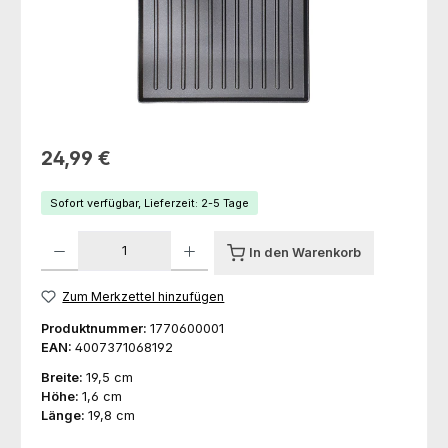
Regulärer Preis:
24,99 €
Sofort verfügbar, Lieferzeit: 2-5 Tage
Produkt Anzahl: Gib den gewünschten Wert ein oder benutze die Schaltfl
In den Warenkorb
Zum Merkzettel hinzufügen
Produktnummer:
1770600001
EAN:
4007371068192
Breite:
19,5 cm
Höhe:
1,6 cm
Länge:
19,8 cm