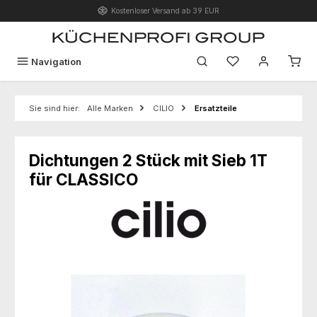
Kostenloser Versand ab 39 EUR
Zum Hauptinhalt springen
Du hast 0 Produk
Navigation
Sie sind hier:
Alle Marken
CILIO
Ersatzteile
Dichtungen 2 Stück mit Sieb 1T
für CLASSICO
Bildergalerie überspringen