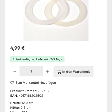
Regulärer Preis:
4,99 €
Sofort verfügbar, Lieferzeit: 2-5 Tage
Produkt Anzahl: Gib den gewünschten Wert ein oder benutze die Schaltfl
In den Warenkorb
Zum Merkzettel hinzufügen
Produktnummer:
202502
EAN:
4017166202502
Breite:
12,0 cm
Höhe:
0,8 cm