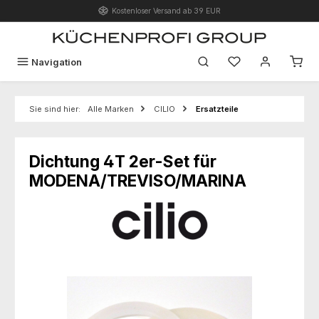
Kostenloser Versand ab 39 EUR
Zum Hauptinhalt springen
Du hast 0 Produk
Navigation
Sie sind hier:
Alle Marken
CILIO
Ersatzteile
Dichtung 4T 2er-Set für
MODENA/TREVISO/MARINA
Bildergalerie überspringen