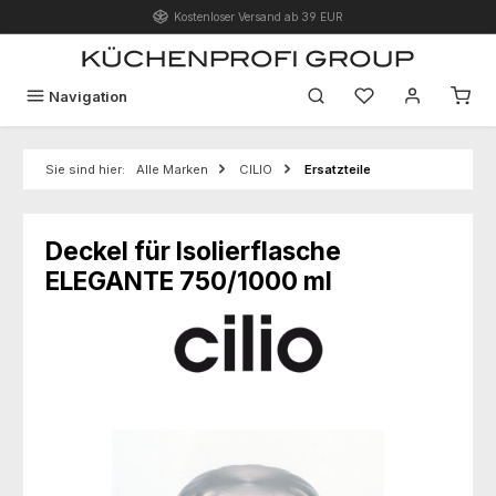
Kostenloser Versand ab 39 EUR
Zum Hauptinhalt springen
Du hast 0 Produk
Navigation
Sie sind hier:
Alle Marken
CILIO
Ersatzteile
Deckel für Isolierflasche
ELEGANTE 750/1000 ml
Bildergalerie überspringen