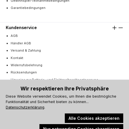
Gewinnspiel-Teilnahmebedingungen
Garantiebedingungen
Kundenservice
AGB
Händler AGB
Versand & Zahlung
Kontakt
Widerrufsbelehrung
Rücksendungen
Hinweise zur Batterie- und Elektroaltgeräteentsorgung
Cookie-Einstellungen
Wir respektieren Ihre Privatsphäre
Vertrag widerrufen
Diese Website verwendet Cookies, um Ihnen die bestmögliche
Funktionalität und Sicherheit bieten zu können...
Barrierefreiheitserklärung
Datenschutzerklärung
.
Alle Cookies akzeptieren
Nur notwendige Cookies akzeptieren