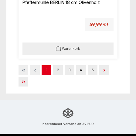
Pfeffermühle BERLIN 18 cm Olivenholz
49,99 €*
Warenkorb
Seite
Seite
Seite
Seite
Seite
1
2
3
4
5
Kostenloser Versand ab 39 EUR