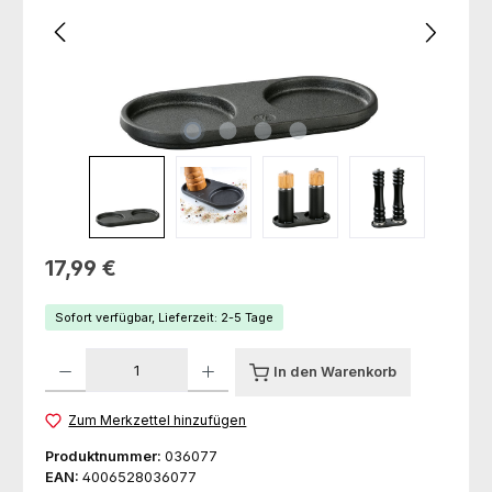
Regulärer Preis:
17,99 €
Sofort verfügbar, Lieferzeit: 2-5 Tage
Produkt Anzahl: Gib den gewünschten Wert ein oder benutze die Schaltfl
In den Warenkorb
Zum Merkzettel hinzufügen
Produktnummer:
036077
EAN:
4006528036077