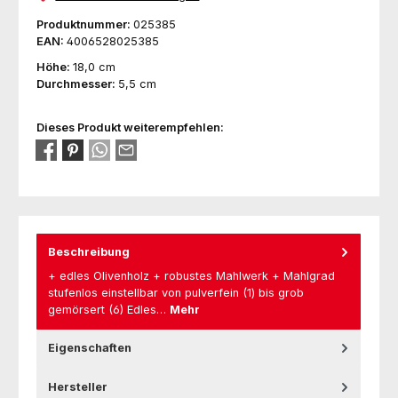
Produktnummer:
025385
EAN:
4006528025385
Höhe:
18,0 cm
Durchmesser:
5,5 cm
Dieses Produkt weiterempfehlen:
Beschreibung
+ edles Olivenholz + robustes Mahlwerk + Mahlgrad
stufenlos einstellbar von pulverfein (1) bis grob
gemörsert (6) Edles…
Mehr
Eigenschaften
Hersteller