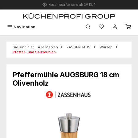
Kostenloser Versand ab 39 EUR
Zum Hauptinhalt springen
Du hast 0 Produk
Navigation
Sie sind hier:
Alle Marken
ZASSENHAUS
Würzen
Pfeffer- und Salzmühlen
Pfeffermühle AUGSBURG 18 cm
Olivenholz
Bildergalerie überspringen