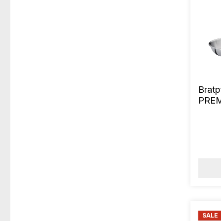
Brat
PREM
SALE