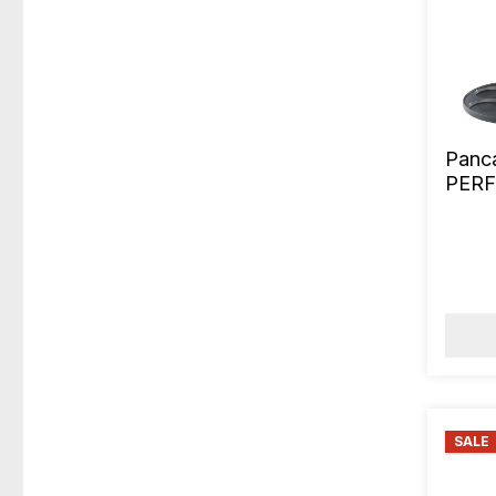
Panc
PER
26 c
SALE