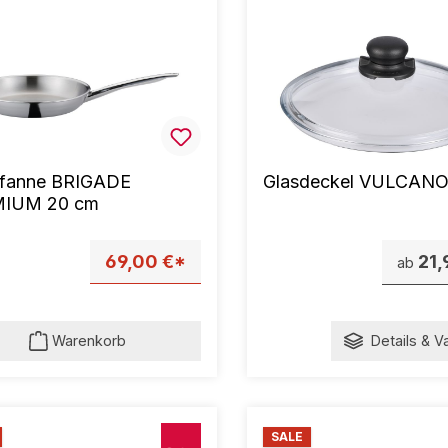
pfanne BRIGADE
Glasdeckel VULCAN
IUM 20 cm
69,00 €*
21,
ab
Warenkorb
Details & V
SALE