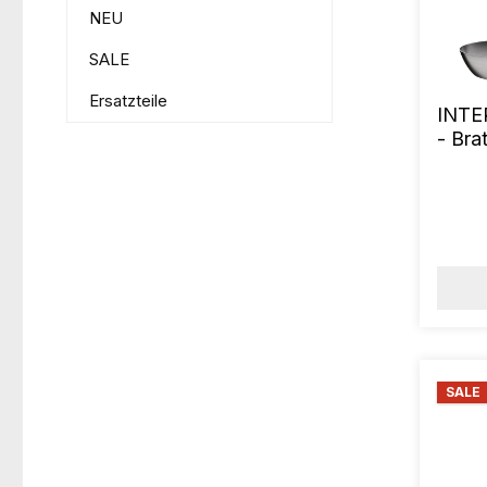
NEU
SALE
Ersatzteile
INTE
- Br
cm
SALE