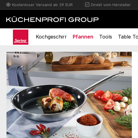
Kostenloser Versand ab 39 EUR
Direkt vom Hersteller
m Hauptinhalt springen
Zur Suche springen
Zur Hauptnavigation springen
Kochgeschirr
Pfannen
Tools
Table T