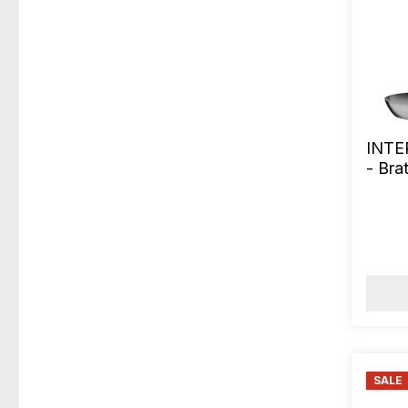
INTE
- Br
cm
SALE