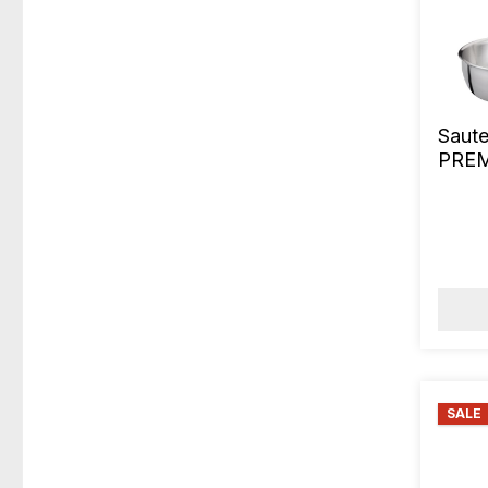
Saut
PREM
SALE