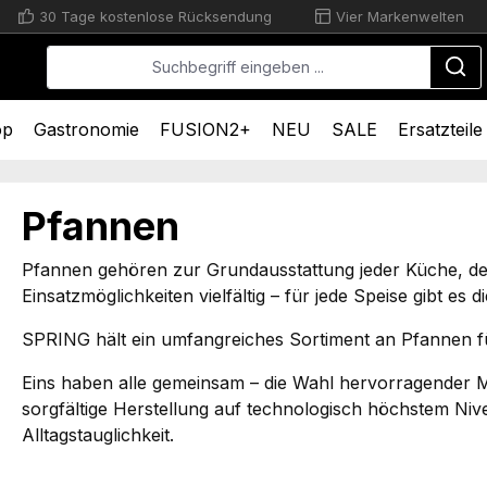
30 Tage kostenlose Rücksendung
Vier Markenwelten
op
Gastronomie
FUSION2+
NEU
SALE
Ersatzteile
Pfannen
Pfannen gehören zur Grundausstattung jeder Küche, den
Einsatzmöglichkeiten vielfältig – für jede Speise gibt es
SPRING hält ein umfangreiches Sortiment an Pfannen f
Eins haben alle gemeinsam – die Wahl hervorragender Mat
sorgfältige Herstellung auf technologisch höchstem Ni
Alltagstauglichkeit.