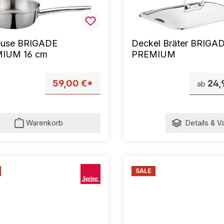
euse BRIGADE
Deckel Bräter BRIGA
IUM 16 cm
PREMIUM
59,00 €*
24,
ab
Warenkorb
Details & V
SALE