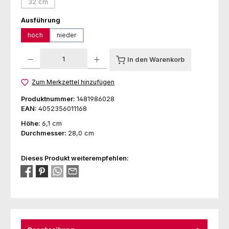
32 cm
(Diese Option ist zurzeit nicht verfügbar.)
auswählen
Ausführung
hoch
nieder
Produkt Anzahl: Gib den gewünschten Wert ein oder benutze die Schaltfl
In den Warenkorb
Zum Merkzettel hinzufügen
Produktnummer:
1481986028
EAN:
4052356011168
Höhe:
6,1 cm
Durchmesser:
28,0 cm
Dieses Produkt weiterempfehlen: