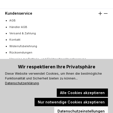
Kundenservice
AGB
Händler AGB
Versand & Zahlung
Kontakt
Widerrufsbelehrung
Rücksendungen
Hinweise zur Batterie- und Elektroaltgeräteentsorgung
Cookie-Einstellungen
Wir respektieren Ihre Privatsphäre
Vertrag widerrufen
Diese Website verwendet Cookies, um Ihnen die bestmögliche
Funktionalität und Sicherheit bieten zu können...
Barrierefreiheitserklärung
Datenschutzerklärung
.
Alle Cookies akzeptieren
Nur notwendige Cookies akzeptieren
Alle Preise inkl. gesetzl. Mehrwertsteuer zzgl.
Versandkosten
und ggf.
Werkzeugleiste anzeigen
Nachnahmegebühren, wenn nicht anders angegeben.
Datenschutzeinstellungen