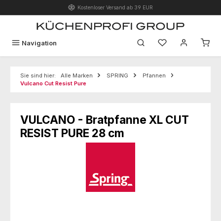
Kostenloser Versand ab 39 EUR
Zum Hauptinhalt springen
Du hast 0 Produk
Navigation
Sie sind hier:
Alle Marken
SPRING
Pfannen
Vulcano Cut Resist Pure
VULCANO - Bratpfanne XL CUT
RESIST PURE 28 cm
Bildergalerie überspringen