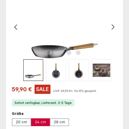
Verkaufspreis:
59,90 €
SALE
UVP:
69,90 €*
(14.31% gespart)
Sofort verfügbar, Lieferzeit: 2-5 Tage
auswählen
Größe
20 cm
24 cm
28 cm