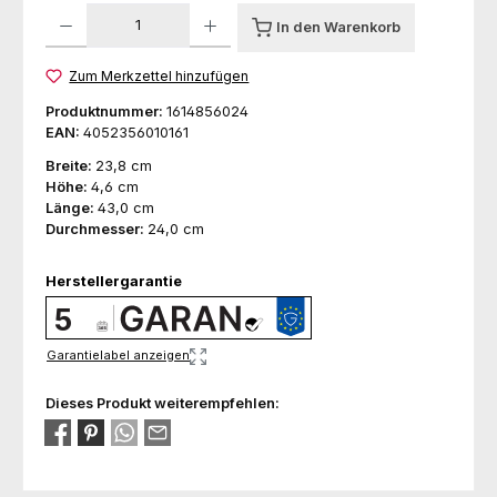
Produkt Anzahl: Gib den gewünschten Wert ein oder benutze die Schaltfl
In den Warenkorb
Zum Merkzettel hinzufügen
Produktnummer:
1614856024
EAN:
4052356010161
Breite:
23,8 cm
Höhe:
4,6 cm
Länge:
43,0 cm
Durchmesser:
24,0 cm
Herstellergarantie
5
Garantielabel anzeigen
Dieses Produkt weiterempfehlen: