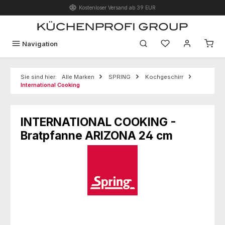
Kostenloser Versand ab 39 EUR
Zum Hauptinhalt springen
Du hast 0 Produk
Navigation
Sie sind hier:
Alle Marken
SPRING
Kochgeschirr
International Cooking
INTERNATIONAL COOKING -
Bratpfanne ARIZONA 24 cm
Bildergalerie überspringen