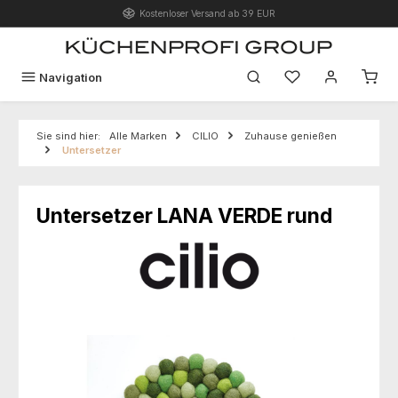
Kostenloser Versand ab 39 EUR
Zum Hauptinhalt springen
Du hast 0 Produk
Navigation
Sie sind hier:
Alle Marken
CILIO
Zuhause genießen
Untersetzer
Untersetzer LANA VERDE rund
Bildergalerie überspringen