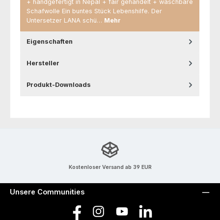
+ handgefertigt in Nepal + fair gehandelt + waschbare
Schafwolle Ein buntes Stück Lebenshilfe. Der
Untersetzer LANA schü…
Mehr
Eigenschaften
Hersteller
Produkt-Downloads
Kostenloser Versand ab 39 EUR
Unsere Communities
Facebook
Instagram
YouTube
LinkedIn