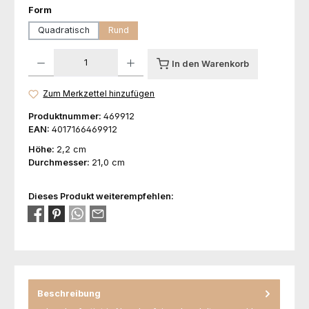
auswählen
Form
Quadratisch
Rund
Produkt Anzahl: Gib den gewünschten Wert ein oder benutze die Schaltfl
In den Warenkorb
Zum Merkzettel hinzufügen
Produktnummer:
469912
EAN:
4017166469912
Höhe:
2,2 cm
Durchmesser:
21,0 cm
Dieses Produkt weiterempfehlen:
Beschreibung