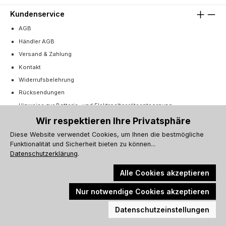
Kundenservice
AGB
Händler AGB
Versand & Zahlung
Kontakt
Widerrufsbelehrung
Rücksendungen
Hinweise zur Batterie- und Elektroaltgeräteentsorgung
Cookie-Einstellungen
Wir respektieren Ihre Privatsphäre
Vertrag widerrufen
Diese Website verwendet Cookies, um Ihnen die bestmögliche
Funktionalität und Sicherheit bieten zu können...
Barrierefreiheitserklärung
Datenschutzerklärung
.
Alle Cookies akzeptieren
Nur notwendige Cookies akzeptieren
Alle Preise inkl. gesetzl. Mehrwertsteuer zzgl.
Versandkosten
und ggf.
Werkzeugleiste anzeigen
Nachnahmegebühren, wenn nicht anders angegeben.
Datenschutzeinstellungen
© 2026 Küchenprofi Group Online-Shop - Alle Rechte vorbehalten.