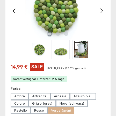
Verkaufspreis:
14,99 €
SALE
UVP:
19,99 €*
(25.01% gespart)
Sofort verfügbar, Lieferzeit: 2-5 Tage
auswählen
Farbe
Ambra
Antracite
Ardesia
Azzuro blau
Colore
Grigio (grau)
Nero (schwarz)
Pastello
Rosso
Verde (grün)