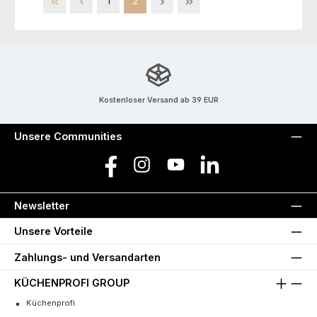
Seite
Seite
1
2
Kostenloser Versand ab 39 EUR
Unsere Communities
Facebook
Instagram
YouTube
LinkedIn
Newsletter
Unsere Vorteile
Zahlungs- und Versandarten
KÜCHENPROFI GROUP
Küchenprofi