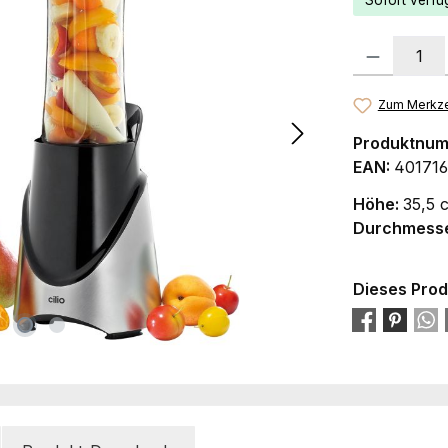
Sofort verfüg
Produkt Anzah
Zum Merkze
Produktnu
EAN:
401716
Höhe:
35,5 
Durchmess
Dieses Prod