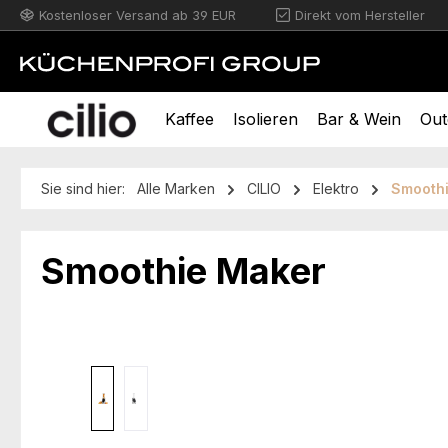
Kostenloser Versand ab 39 EUR
Direkt vom Hersteller
m Hauptinhalt springen
Zur Suche springen
Zur Hauptnavigation springen
Kaffee
Isolieren
Bar & Wein
Out
Sie sind hier:
Alle Marken
CILIO
Elektro
Smooth
Smoothie Maker
Bildergalerie überspringen