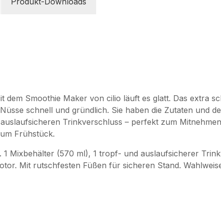
Produkt-Downloads
Mit dem Smoothie Maker
von cilio läuft es glatt. Das extra 
üsse schnell und gründlich. Sie haben die Zutaten und den
nd auslaufsicheren Trinkverschluss – perfekt zum Mitnehme
zum Frühstück.
l. 1 Mixbehälter (570 ml), 1 tropf- und auslaufsicherer Trin
Motor. Mit rutschfesten Füßen für sicheren Stand. Wahlweis