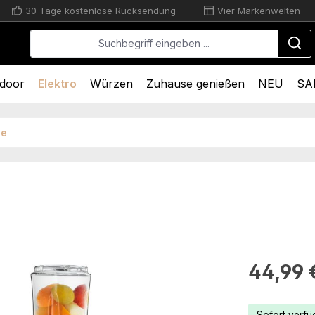
30 Tage kostenlose Rücksendung
Vier Markenwelten
door
Elektro
Würzen
Zuhause genießen
NEU
SA
ie
Regulärer Pr
44,99 