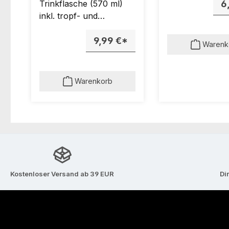
Trinkflasche (570 ml)
6
inkl. tropf- und
auslaufsicherem
TrinkverschlussPassend
9,99 €*
Warenk
zu cilio Smoothie Maker
(Art.-Nr.
491395)Material:
Warenkorb
hochwertiger Kunststoff
Kostenloser Versand ab 39 EUR
Di