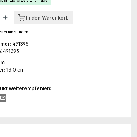
bar, Lieferzeit: 2-5 Tage
l: Gib den gewünschten Wert ein oder benutze die Schaltflächen um
In den Warenkorb
ttel hinzufügen
mmer:
491395
6491395
cm
er:
13,0 cm
ukt weiterempfehlen: