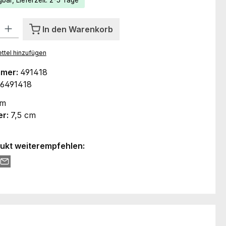
bar, Lieferzeit: 2-5 Tage
l: Gib den gewünschten Wert ein oder benutze die Schaltflächen um
In den Warenkorb
ttel hinzufügen
mmer:
491418
6491418
cm
er:
7,5 cm
ukt weiterempfehlen: