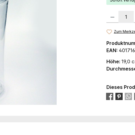
Sofort verfüg
Produkt Anzah
Zum Merkze
Produktnu
EAN:
401716
Höhe:
19,0 
Durchmess
Dieses Prod