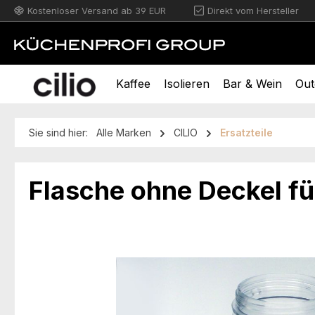
Kostenloser Versand ab 39 EUR
Direkt vom Hersteller
m Hauptinhalt springen
Zur Suche springen
Zur Hauptnavigation springen
Kaffee
Isolieren
Bar & Wein
Out
Sie sind hier:
Alle Marken
CILIO
Ersatzteile
Flasche ohne Deckel f
Bildergalerie überspringen