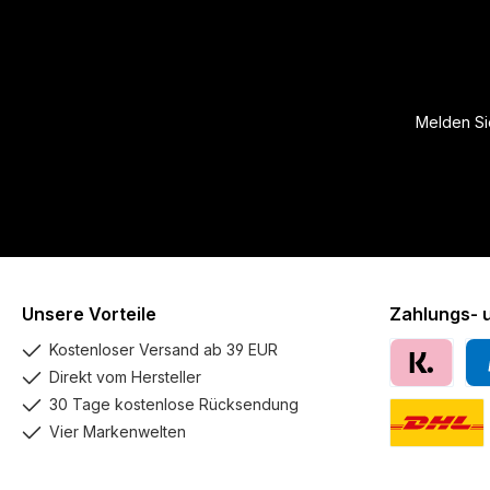
Melden Sie
Unsere Vorteile
Zahlungs- 
Kostenloser Versand ab 39 EUR
Direkt vom Hersteller
Klarna
Pay
30 Tage kostenlose Rücksendung
Vier Markenwelten
DHL GoGreen