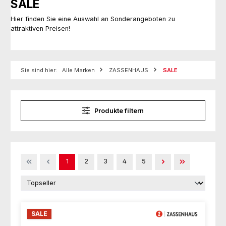
SALE
Hier finden Sie eine Auswahl an Sonderangeboten zu
attraktiven Preisen!
Sie sind hier:
Alle Marken
ZASSENHAUS
SALE
Produkte filtern
Seite
Seite
Seite
Seite
Seite
1
2
3
4
5
SALE