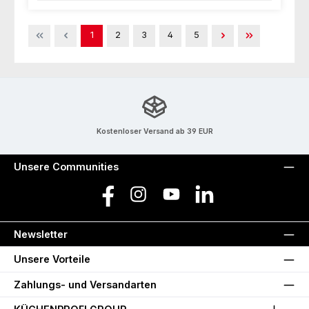
Seite
Seite
Seite
Seite
Seite
1
2
3
4
5
Kostenloser Versand ab 39 EUR
Unsere Communities
Facebook
Instagram
YouTube
LinkedIn
Newsletter
Unsere Vorteile
Zahlungs- und Versandarten