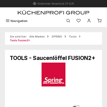
Kostenloser Versand ab 39 EUR
Zum Hauptinhalt springen
Du hast 0 Produk
Navigation
Sie sind hier:
Alle Marken
SPRING
Tools
Tools Fusion2+
TOOLS - Saucenlöffel FUSION2+
Bildergalerie überspringen