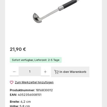
Regulärer Preis:
21,90 €
Sofort verfügbar, Lieferzeit: 2-5 Tage
Produkt Anzahl: Gib den gewünschten Wert ein oder benutze die Schaltfl
In den Warenkorb
Zum Merkzettel hinzufügen
Produktnummer:
1816830012
EAN:
4052356008151
Breite:
6,2 cm
Höhe:
5,8 cm