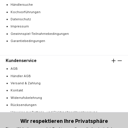
Händlersuche
Kochvorführungen
Datenschutz
Impressum
Gewinnspiel-Teilnahmebedingungen
Garantiebedingungen
Kundenservice
AGB
Händler AGB
Versand & Zahlung
Kontakt
Widerrufsbelehrung
Rücksendungen
Hinweise zur Batterie- und Elektroaltgeräteentsorgung
Cookie-Einstellungen
Wir respektieren Ihre Privatsphäre