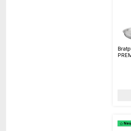
Brat
PREM
Ne