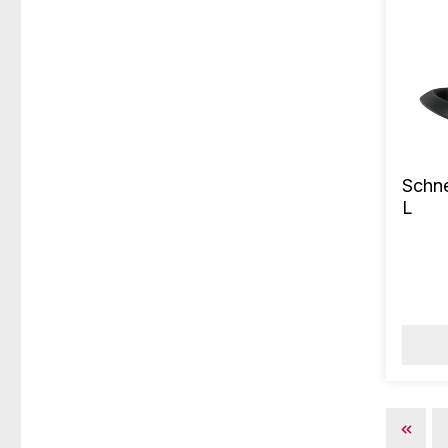
Schne
L