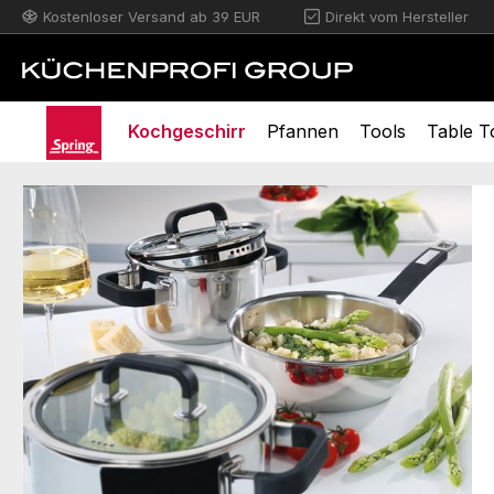
Kostenloser Versand ab 39 EUR
Direkt vom Hersteller
m Hauptinhalt springen
Zur Suche springen
Zur Hauptnavigation springen
Kochgeschirr
Pfannen
Tools
Table T