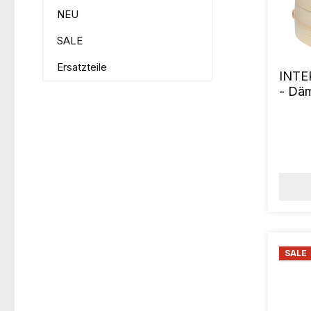
NEU
SALE
Ersatzteile
INTE
- Dä
SALE