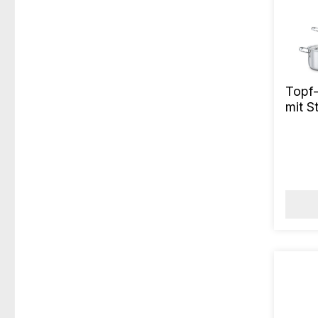
Topf
mit S