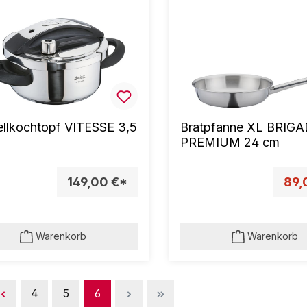
llkochtopf VITESSE 3,5
Bratpfanne XL BRIG
PREMIUM 24 cm
149,00 €*
89,
Warenkorb
Warenkorb
Seite
Seite
Seite
4
5
6