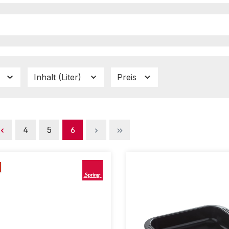
Inhalt (Liter)
Preis
Seite
Seite
Seite
4
5
6