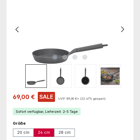
Verkaufspreis:
69,00 €
SALE
UVP:
89,00 €*
(22.47% gespart)
Sofort verfügbar, Lieferzeit: 2-5 Tage
auswählen
Größe
20 cm
24 cm
28 cm