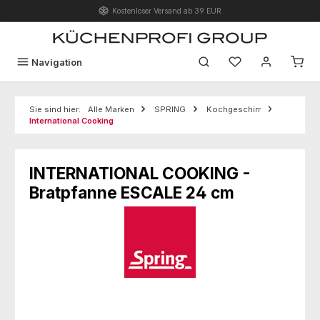
Kostenloser Versand ab 39 EUR
Zum Hauptinhalt springen
Du hast 0 Produk
Navigation
Sie sind hier:
Alle Marken
SPRING
Kochgeschirr
International Cooking
INTERNATIONAL COOKING -
Bratpfanne ESCALE 24 cm
Bildergalerie überspringen