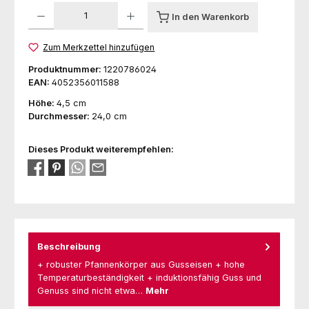
Produkt Anzahl: Gib den gewünschten Wert ein oder benutze die Schaltfl
In den Warenkorb
Zum Merkzettel hinzufügen
Produktnummer:
1220786024
EAN:
4052356011588
Höhe:
4,5 cm
Durchmesser:
24,0 cm
Dieses Produkt weiterempfehlen:
Beschreibung
+ robuster Pfannenkörper aus Gusseisen + hohe
Temperaturbeständigkeit + induktionsfähig Guss und
Genuss sind nicht etwa…
Mehr