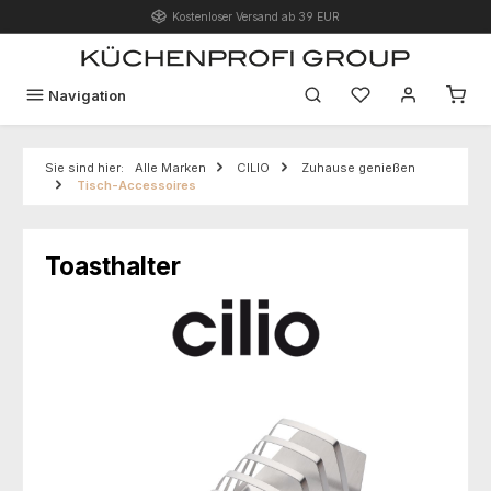
Kostenloser Versand ab 39 EUR
Zum Hauptinhalt springen
Du hast 0 Produk
Navigation
Sie sind hier:
Alle Marken
CILIO
Zuhause genießen
Tisch-Accessoires
Toasthalter
Bildergalerie überspringen