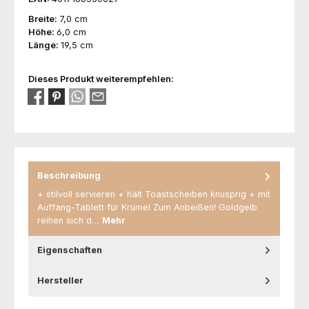
Breite:
7,0 cm
Höhe:
6,0 cm
Länge:
19,5 cm
Dieses Produkt weiterempfehlen:
Beschreibung
+ stilvoll servieren + hält Toastscheiben knusprig + mit
Auffang-Tablett für Krümel Zum Anbeißen! Goldgelb
reihen sich d…
Mehr
Eigenschaften
Hersteller