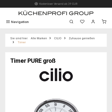
Kostenloser Versand ab 39 EUR
Zum Hauptinhalt springen
Du hast 0 Produk
Navigation
Sie sind hier:
Alle Marken
CILIO
Zuhause genießen
Timer
Timer PURE groß
Bildergalerie überspringen