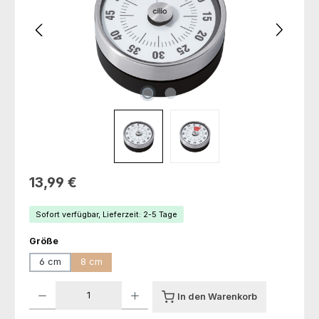
Regulärer Preis:
13,99 €
Sofort verfügbar, Lieferzeit: 2-5 Tage
auswählen
Größe
6 cm
8 cm
Produkt Anzahl: Gib den gewünschten Wert ein oder benutze die Schaltfl
In den Warenkorb