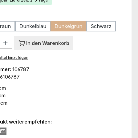
bar, Lieferzeit: 2-5 Tage
ählen
raun
Dunkelblau
Dunkelgrün
Schwarz
l: Gib den gewünschten Wert ein oder benutze die Schaltflächen um
In den Warenkorb
ttel hinzufügen
mmer:
106787
6106787
 cm
cm
 cm
ukt weiterempfehlen: