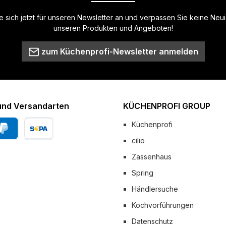
 sich jetzt für unseren Newsletter an und verpassen Sie keine Neu
unseren Produkten und Angeboten!
zum Küchenprofi-Newsletter anmelden
und Versandarten
KÜCHENPROFI GROUP
Küchenprofi
cilio
Pal
Vorkasse
Zassenhaus
 Versand
Spring
Händlersuche
Kochvorführungen
Datenschutz