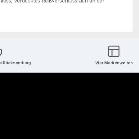
hluss, verdecktes Reißverschlussfach an der
se Rücksendung
Vier Markenwelten