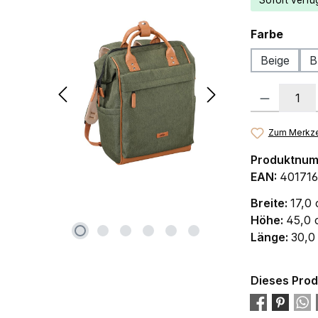
Sofort verfüg
ausw
Farbe
Beige
B
Produkt Anzah
Zum Merkze
Produktnu
EAN:
401716
Breite:
17,0
Höhe:
45,0 
Länge:
30,0
Dieses Prod