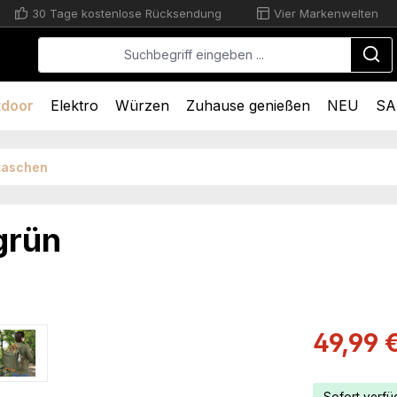
30 Tage kostenlose Rücksendung
Vier Markenwelten
tdoor
Elektro
Würzen
Zuhause genießen
NEU
SA
rtaschen
grün
Verkaufsprei
49,99 