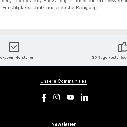
let-/ Laptopfach (29 x 27 cm), Fronttasche mit Reißversc
r Feuchtigkeitsschutz und einfache Reinigung
rekt vom Hersteller
30 Tage kostenlo
Unsere Communities
Facebook
Instagram
YouTube
LinkedIn
Newsletter