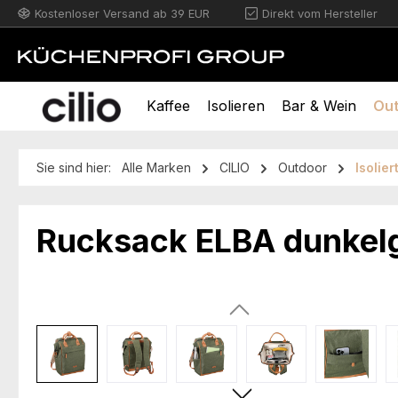
Kostenloser Versand ab 39 EUR
Direkt vom Hersteller
m Hauptinhalt springen
Zur Suche springen
Zur Hauptnavigation springen
Kaffee
Isolieren
Bar & Wein
Ou
Sie sind hier:
Alle Marken
CILIO
Outdoor
Isolie
Rucksack ELBA dunkel
Bildergalerie überspringen