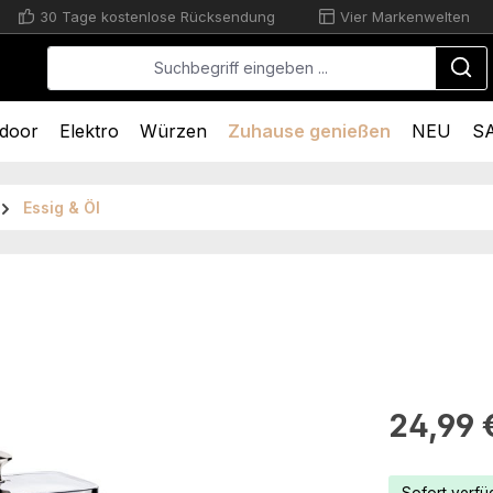
30 Tage kostenlose Rücksendung
Vier Markenwelten
door
Elektro
Würzen
Zuhause genießen
NEU
S
Essig & Öl
Regulärer Pr
24,99 