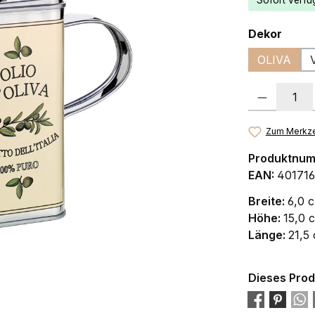
Sofort verfüg
ausw
Dekor
OLIVA
Produkt Anzah
Zum Merkze
Produktnu
EAN:
401716
Breite:
6,0 
Höhe:
15,0 
Länge:
21,5
Dieses Prod