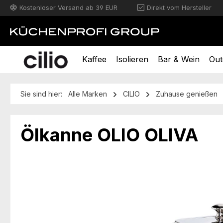
Kostenloser Versand ab 39 EUR
Direkt vom Hersteller
m Hauptinhalt springen
Zur Suche springen
Zur Hauptnavigation springen
Kaffee
Isolieren
Bar & Wein
Out
Sie sind hier:
Alle Marken
CILIO
Zuhause genießen
Ölkanne OLIO OLIVA
Bildergalerie überspringen