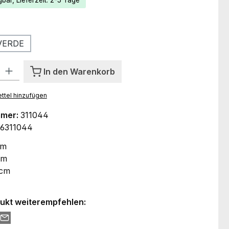
bar, Lieferzeit: 2-5 Tage
ählen
VERDE
l: Gib den gewünschten Wert ein oder benutze die Schaltflächen um
In den Warenkorb
ttel hinzufügen
mmer:
311044
6311044
cm
cm
 cm
ukt weiterempfehlen: