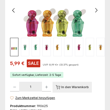
Verkaufspreis:
5,99 €
SALE
UVP:
8,99 €*
(33.37% gespart)
Sofort verfügbar, Lieferzeit: 2-5 Tage
Produkt Anzahl: Gib den gewünschten Wert ein oder benutze die Schaltfl
In den Warenkorb
Zum Merkzettel hinzufügen
Produktnummer:
190625