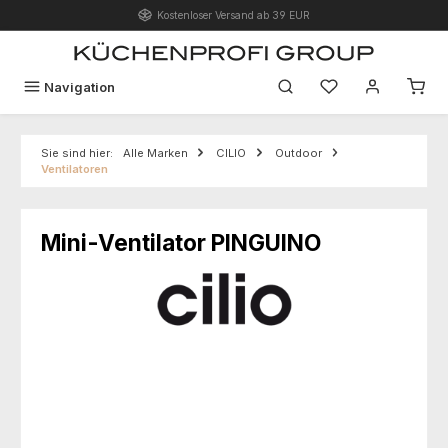
Kostenloser Versand ab 39 EUR
Zum Hauptinhalt springen
Du hast 0 Produk
Navigation
Sie sind hier:
Alle Marken
CILIO
Outdoor
Ventilatoren
Mini-Ventilator PINGUINO
Bildergalerie überspringen