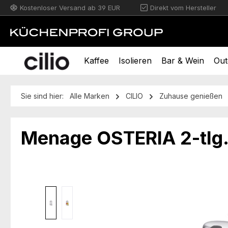
Kostenloser Versand ab 39 EUR
Direkt vom Hersteller
m Hauptinhalt springen
Zur Suche springen
Zur Hauptnavigation springen
Kaffee
Isolieren
Bar & Wein
Out
Sie sind hier:
Alle Marken
CILIO
Zuhause genießen
Menage OSTERIA 2-tlg
Bildergalerie überspringen