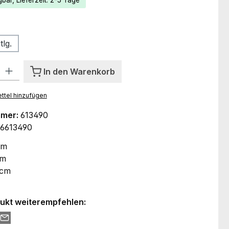
bar, Lieferzeit: 2-5 Tage
auswählen
tlg.
l: Gib den gewünschten Wert ein oder benutze die Schaltflächen um
In den Warenkorb
ttel hinzufügen
mmer:
613490
6613490
cm
cm
 cm
ukt weiterempfehlen: