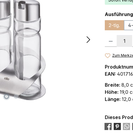
Sofort verfüg
Ausführung
2-tlg.
4-
Produkt Anzah
Zum Merkze
Produktnu
EAN:
401716
Breite:
8,0 
Höhe:
19,0 
Länge:
12,0
Dieses Prod