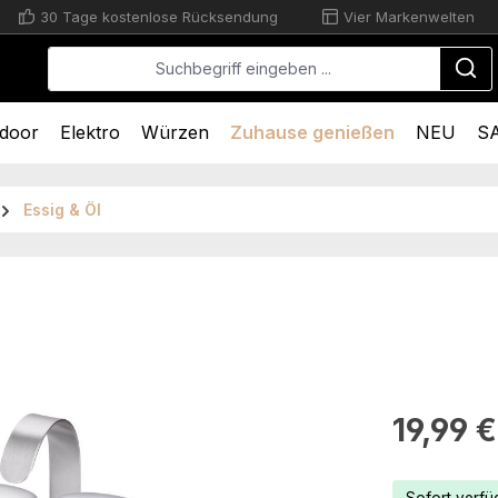
30 Tage kostenlose Rücksendung
Vier Markenwelten
door
Elektro
Würzen
Zuhause genießen
NEU
S
Essig & Öl
.
Regulärer Pr
19,99 €