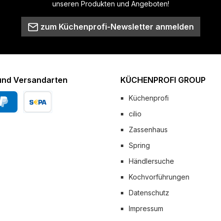
unseren Produkten und Angeboten!
zum Küchenprofi-Newsletter anmelden
und Versandarten
KÜCHENPROFI GROUP
Küchenprofi
cilio
Pal
Vorkasse
Zassenhaus
 Versand
Spring
Händlersuche
Kochvorführungen
Datenschutz
Impressum