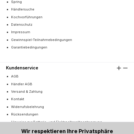
Spring
Händlersuche
Kochvorführungen
Datenschutz
Impressum
Gewinnspiel-Teilnahmebedingungen
Garantiebedingungen
Kundenservice
AGB
Händler AGB
Versand & Zahlung
Kontakt
Widerrufsbelehrung
Rücksendungen
Hinweise zur Batterie- und Elektroaltgeräteentsorgung
Cookie-Einstellungen
Wir respektieren Ihre Privatsphäre