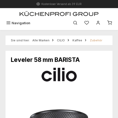
Kostenloser Versand ab 39 EUR
Zum Hauptinhalt springen
Du hast 0 Produk
Navigation
Sie sind hier:
Alle Marken
CILIO
Kaffee
Zubehör
Leveler 58 mm BARISTA
Bildergalerie überspringen