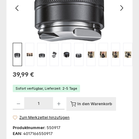
Regulärer Preis:
39,99 €
Sofort verfügbar, Lieferzeit: 2-5 Tage
Produkt Anzahl: Gib den gewünschten Wert ein oder benutze die Schaltfl
In den Warenkorb
Zum Merkzettel hinzufügen
Produktnummer:
550917
EAN:
4017166550917