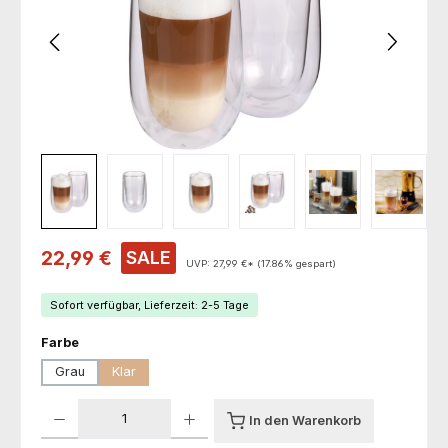
Verkaufspreis:
22,99 €
SALE
UVP:
27,99 €*
(17.86% gespart)
Sofort verfügbar, Lieferzeit: 2-5 Tage
auswählen
Farbe
Grau
Klar
Produkt Anzahl: Gib den gewünschten Wert ein oder benutze die Schaltfl
In den Warenkorb