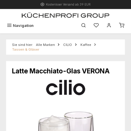
Kostenloser Versand ab 39 EUR
Zum Hauptinhalt springen
Du hast 0 Produk
Navigation
Sie sind hier:
Alle Marken
CILIO
Kaffee
Tassen & Gläser
Latte Macchiato-Glas VERONA
Bildergalerie überspringen