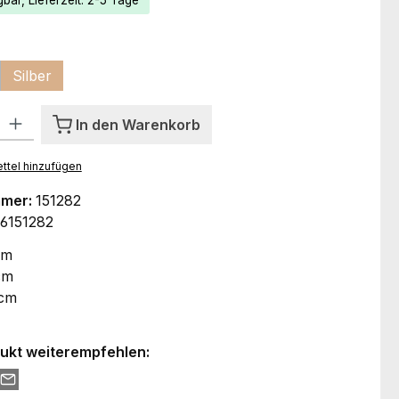
bar, Lieferzeit: 2-5 Tage
ählen
Silber
l: Gib den gewünschten Wert ein oder benutze die Schaltflächen um
In den Warenkorb
ttel hinzufügen
mmer:
151282
6151282
cm
cm
 cm
ukt weiterempfehlen: