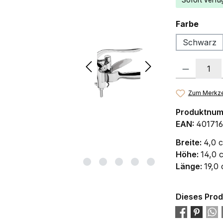
Sofort verfüg
ausw
Farbe
Schwarz
Produkt Anzah
Zum Merkze
Produktnu
EAN:
401716
Breite:
4,0 
Höhe:
14,0 
Länge:
19,0
Dieses Prod