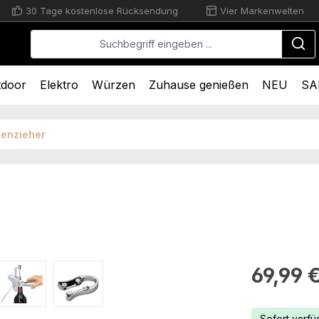
30 Tage kostenlose Rücksendung
Vier Markenwelten
tdoor
Elektro
Würzen
Zuhause genießen
NEU
SA
kenzieher
Regulärer Pr
69,99 