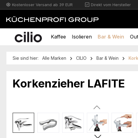
Kostenloser Versand ab 39 EUR
Direkt vom Hersteller
m Hauptinhalt springen
Zur Suche springen
Zur Hauptnavigation springen
Kaffee
Isolieren
Bar & Wein
Ou
Sie sind hier:
Alle Marken
CILIO
Bar & Wein
Kor
Korkenzieher LAFITE
Bildergalerie überspringen