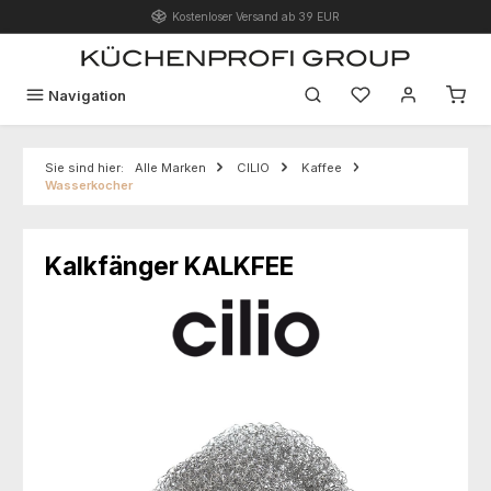
Kostenloser Versand ab 39 EUR
Zum Hauptinhalt springen
Du hast 0 Produk
Navigation
Sie sind hier:
Alle Marken
CILIO
Kaffee
Wasserkocher
Kalkfänger KALKFEE
Bildergalerie überspringen