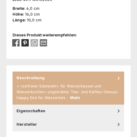
Breite:
4,0 cm
Höhe:
16,0 cm
Länge:
10,0 cm
Dieses Produkt weiterempfehlen:
Beschreibung
+ rostfreier Edelstahl+ für Wasserkessel und
Wasserkocher+ ungetrübter Tee- und Kaffee-Genuss
Happy End für Wasserkes…
Mehr
Eigenschaften
Hersteller