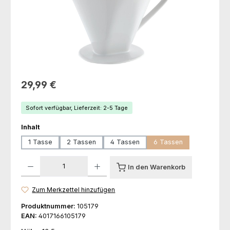
Regulärer Preis:
29,99 €
Sofort verfügbar, Lieferzeit: 2-5 Tage
auswählen
Inhalt
1 Tasse
2 Tassen
4 Tassen
6 Tassen
Produkt Anzahl: Gib den gewünschten Wert ein oder benutze die Schaltfl
In den Warenkorb
Zum Merkzettel hinzufügen
Produktnummer:
105179
EAN:
4017166105179