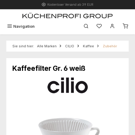
Kostenloser Versand ab 39 EUR
Zum Hauptinhalt springen
Du hast 0 Produk
Navigation
Sie sind hier:
Alle Marken
CILIO
Kaffee
Zubehör
Kaffeefilter Gr. 6 weiß
Bildergalerie überspringen