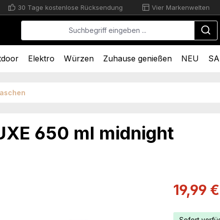
30 Tage kostenlose Rücksendung
Vier Markenwelten
tdoor
Elektro
Würzen
Zuhause genießen
NEU
SA
laschen
LUXE 650 ml midnight
Verkaufsprei
19,99 €