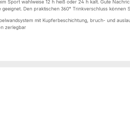
beim Sport wahlweise 12 h heiß oder 24 h kalt. Gute Nachri
e geeignet. Den praktischen 360° Trinkverschluss können S
 Doppelwandsystem mit Kupferbeschichtung, bruch- und auslau
en zerlegbar