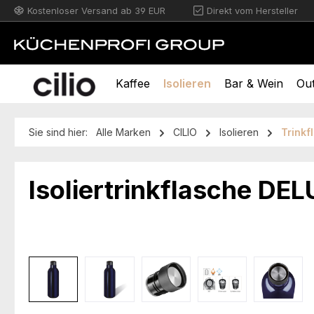
Kostenloser Versand ab 39 EUR
Direkt vom Hersteller
m Hauptinhalt springen
Zur Suche springen
Zur Hauptnavigation springen
Kaffee
Isolieren
Bar & Wein
Ou
Sie sind hier:
Alle Marken
CILIO
Isolieren
Trinkf
Isoliertrinkflasche DE
Bildergalerie überspringen