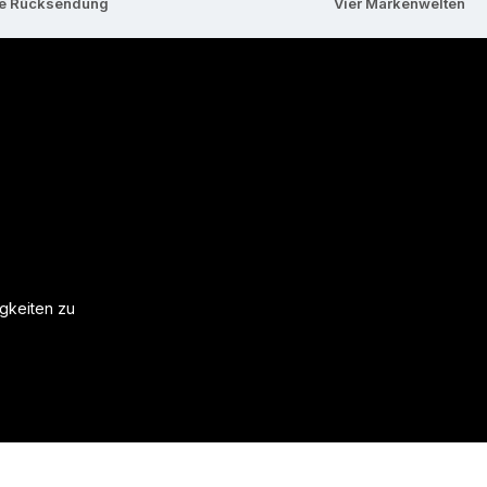
se Rücksendung
Vier Markenwelten
igkeiten zu