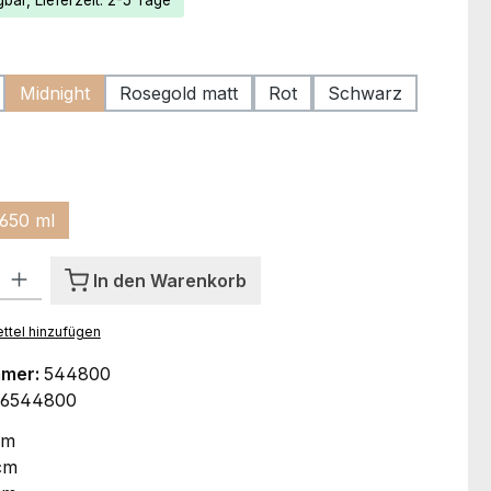
bar, Lieferzeit: 2-5 Tage
ählen
Midnight
Rosegold matt
Rot
Schwarz
hlen
650 ml
l: Gib den gewünschten Wert ein oder benutze die Schaltflächen um
In den Warenkorb
ttel hinzufügen
mmer:
544800
66544800
cm
cm