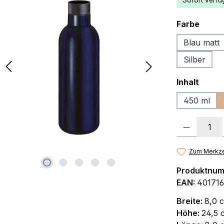
Sofort verfüg
ausw
Farbe
Blau matt
Silber
auswä
Inhalt
450 ml
Produkt Anzah
Zum Merkze
Produktnu
EAN:
40171
Breite:
8,0 
Höhe:
24,5 